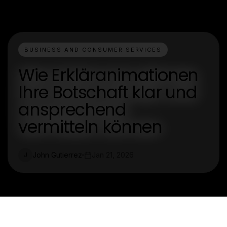
BUSINESS AND CONSUMER SERVICES
Wie Erkläranimationen
Ihre Botschaft klar und
ansprechend
vermitteln können
John Gutierrez
Jan 21, 2026
J