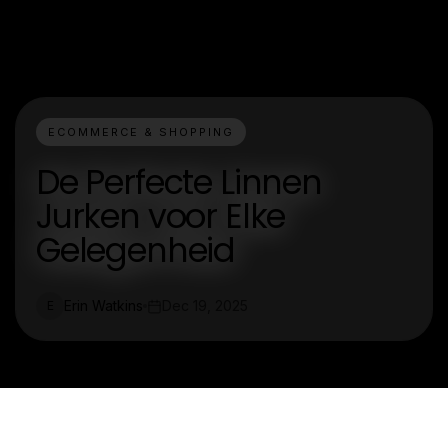
ECOMMERCE & SHOPPING
De Perfecte Linnen
Jurken voor Elke
Gelegenheid
Erin Watkins
Dec 19, 2025
E