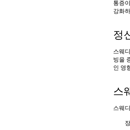
통증이
강화하
정
스웨디
빙을 
인 영
스
스웨디
장