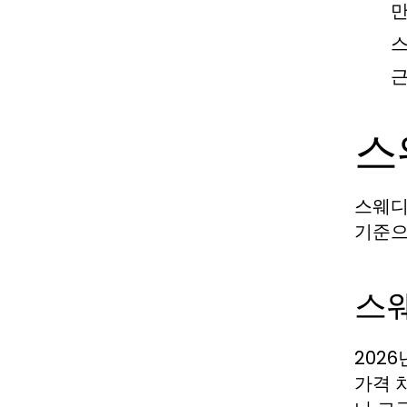
만
스
근
스
스웨디
기준으
스
202
가격 