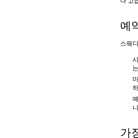
나 고
예
스웨디
시
는
마
하
예
니
가