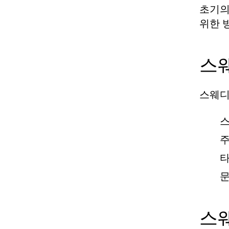
초기의
위한 
스
스웨디
스
주
타
문
스