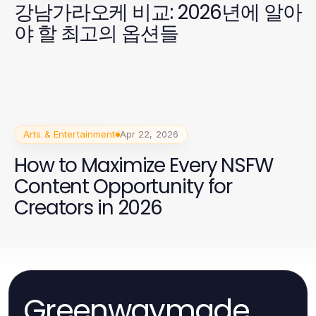
강남가라오케 비교: 2026년에 알아
야 할 최고의 옵션들
Arts & Entertainment
Apr 22, 2026
How to Maximize Every NSFW
Content Opportunity for
Creators in 2026
Greenwaymade