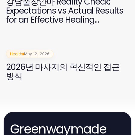
강남출장안마 Reality Check:
Expectations vs Actual Results
for an Effective Healing
Experience
Health
May 12, 2026
2026년 마사지의 혁신적인 접근
방식
Greenwaymade